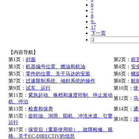
6
7
8
9..
17
下一页
【内容导航】
第1页：
封面
第2页：
前
第3页：
机器编号位置、燃油和机油
第4页：
安
第5页：
零件的位置、关于马达的安装
第6页：
螺
第7页：
过速限制系统、倾斜系统的操作
第8页：
航
第9页：
试车、运行
第10页：
使
第11页：
紧急起动、换档和速度控制、停止发动
第12页：
马
机、停泊
第13页：
检查和保养
第14页：
通
第15页：
齿轮油、润滑、阳机、冲洗水道、引擎
第16页：
浸
运行
第17页：
保管后（重新使用前）、故障检修、规
格、关于EC-DIRECTIV的信息