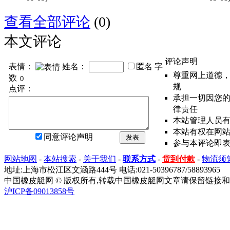
查看全部评论
(0)
本文评论
评论声明
表情：
姓名：
匿名
字
尊重网上道德
数
规
点评：
承担一切因您
律责任
本站管理人员
本站有权在网
同意评论声明
发表
参与本评论即
网站地图
-
本站搜索
-
关于我们
-
联系方式
-
货到付款
-
物流须
地址:上海市松江区文涵路444号 电话:021-50396787/58893965
中国橡皮艇网 © 版权所有,转载中国橡皮艇网文章请保留链接和
沪ICP备09013858号