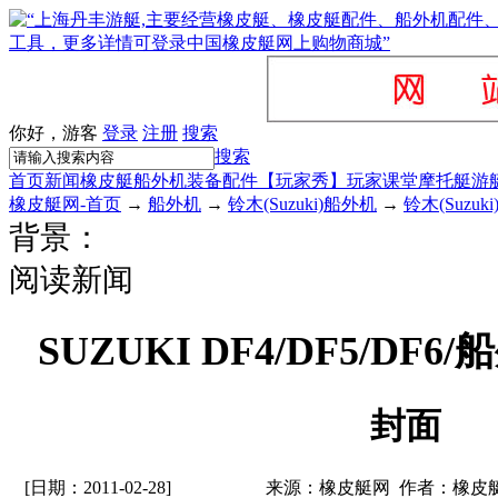
你好，游客
登录
注册
搜索
搜索
首页
新闻
橡皮艇
船外机
装备配件
【玩家秀】
玩家课堂
摩托艇
游
橡皮艇网-首页
→
船外机
→
铃木(Suzuki)船外机
→
铃木(Suzu
背景：
阅读新闻
SUZUKI DF4/DF5/D
封面
[日期：2011-02-28]
来源：橡皮艇网 作者：橡皮