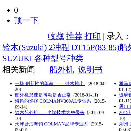
0
顶一下
收藏
推荐
打印
| 录入
铃木(Suzuki) 2冲程 DT15P(83-8
SUZUKI 各种型号种类
相关新闻
船外机
说明书
一场 创新性的革命 —— 铃木推出
(2018-04-
雅马哈
26)
01-12
船外机怠速是抖动是否正常
(2018-01-11)
玻璃
01-11
海钓的选择 COLMANV360AL专业系
(2015-
唐山 F
09-14)
铃木船外机------尖端技术为您带来
(2015-09-
201
10)
10)
天津塘沽海钓 COLMAN品牌专业系
(2015-
湖州
09-09)
09-08