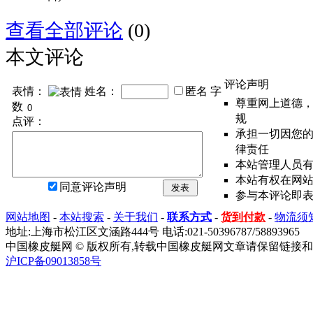
查看全部评论
(0)
本文评论
评论声明
表情：
姓名：
匿名
字
尊重网上道德
数
规
点评：
承担一切因您
律责任
本站管理人员
本站有权在网
同意评论声明
发表
参与本评论即
网站地图
-
本站搜索
-
关于我们
-
联系方式
-
货到付款
-
物流须
地址:上海市松江区文涵路444号 电话:021-50396787/58893965
中国橡皮艇网 © 版权所有,转载中国橡皮艇网文章请保留链接和
沪ICP备09013858号