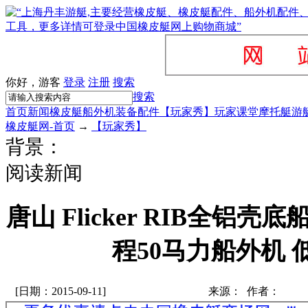
你好，游客
登录
注册
搜索
搜索
首页
新闻
橡皮艇
船外机
装备配件
【玩家秀】
玩家课堂
摩托艇
游
橡皮艇网-首页
→
【玩家秀】
背景：
阅读新闻
唐山 Flicker RIB全铝
程50马力船外机 
[日期：2015-09-11]
来源： 作者：