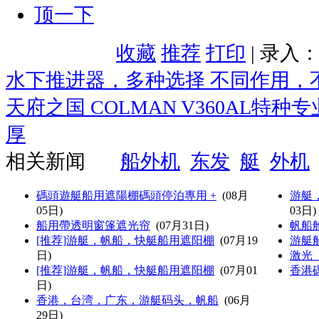
顶一下
收藏
推荐
打印
| 录入
水下推进器，多种选择 不同作用，
天府之国 COLMAN V360AL特
厚
相关新闻
船外机
东发
艇
外机
碼頭遊艇船用遮陽棚碼頭停泊專用 +
(08月
游艇
05日)
03日)
船用帶透明窗篷遮光帘
(07月31日)
帆船
[推荐]游艇，帆船，快艇船用遮阳棚
(07月19
游艇
日)
激光
[推荐]游艇，帆船，快艇船用遮阳棚
(07月01
香港
日)
香港，台湾，广东，游艇码头，帆船
(06月
29日)