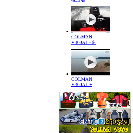
COLMAN
V360AL+东
COLMAN
V360AL +