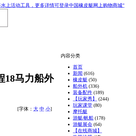
内容分类
首页
新闻
(616)
程18马力船外
橡皮艇
(50)
船外机
(336)
装备配件
(189)
【玩家秀】
(244)
玩家课堂
(80)
[字体：
大
中
小
]
摩托艇
游艇/帆船
(178)
游艇展会
(64)
【在线商城】