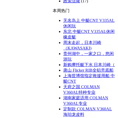
政策法规
(17)
本周热门
无名岛上 中艇CNT V335AL
休闲玩
东北 中艇CNT V335AL休闲
橡皮艇
周末走起，日本川崎
（KAWASAKI)
贵州湖中，一家之口，悠闲
游玩
新购摩托艇下水 日本川崎（
唐山 Flicker RIB全铝壳底船
上海世博馆指定救援用船 中
艇CNT
天府之国 COLMAN
V360AL特种专业
湖南家庭适用 COLMAN
V360AL专业
定制款 COLMAN V360AL
海珀龙皮料