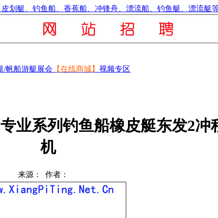
艇/帆船
游艇展会
【在线商城】
视频专区
0AL专业系列钓鱼船橡皮艇东发2冲
机
来源： 作者：