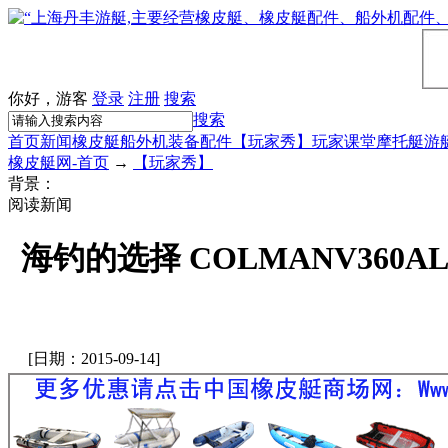
你好，游客
登录
注册
搜索
搜索
首页
新闻
橡皮艇
船外机
装备配件
【玩家秀】
玩家课堂
摩托艇
游
橡皮艇网-首页
→
【玩家秀】
背景：
阅读新闻
海钓的选择 COLMANV36
[日期：2015-09-14]