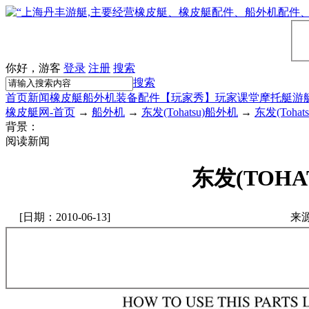
你好，游客
登录
注册
搜索
搜索
首页
新闻
橡皮艇
船外机
装备配件
【玩家秀】
玩家课堂
摩托艇
游
橡皮艇网-首页
→
船外机
→
东发(Tohatsu)船外机
→
东发(Toha
背景：
阅读新闻
东发(TOHA
[日期：2010-06-13]
来