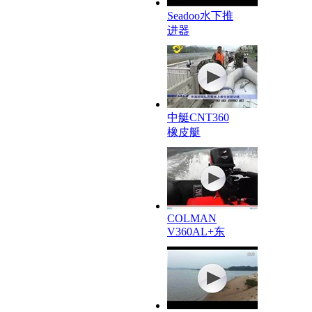
Seadoo水下推
进器
中艇CNT360
橡皮艇
COLMAN
V360AL+东