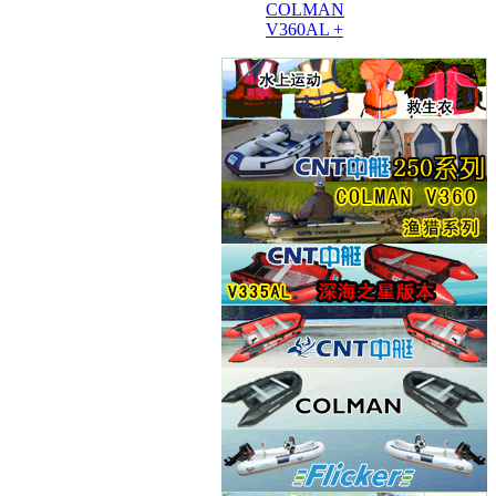
COLMAN
V360AL +