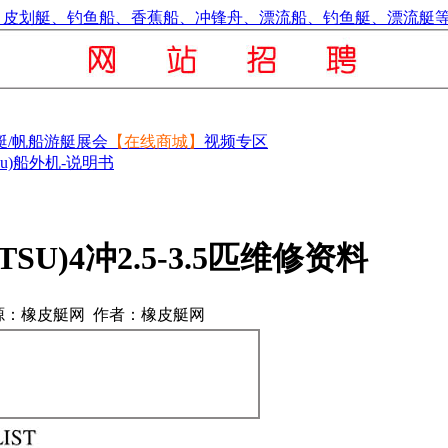
艇/帆船
游艇展会
【在线商城】
视频专区
tsu)船外机-说明书
TSU)4冲2.5-3.5匹维修资料
源：橡皮艇网 作者：橡皮艇网