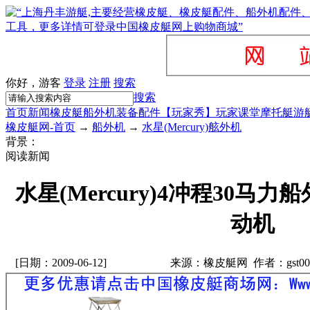
你好，游客
登录
注册
搜索
搜索
首页
新闻
橡皮艇
船外机
装备配件
【玩家秀】
玩家课堂
摩托艇
游
橡皮艇网-首页
→
船外机
→
水星(Mercury)舷外机
背景：
阅读新闻
水星(Mercury)4冲程30马力
动机
[日期：2009-06-12]
来源：橡皮艇网 作者：gst00