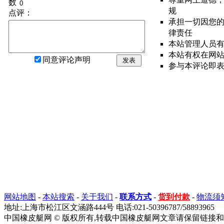
数
规
点评：
承担一切因您
律责任
本站管理人员
本站有权在网
同意评论声明
发表
参与本评论即
网站地图
-
本站搜索
-
关于我们
-
联系方式
-
货到付款
-
物流须
地址:上海市松江区文涵路444号 电话:021-50396787/58893965
中国橡皮艇网 © 版权所有,转载中国橡皮艇网文章请保留链接和