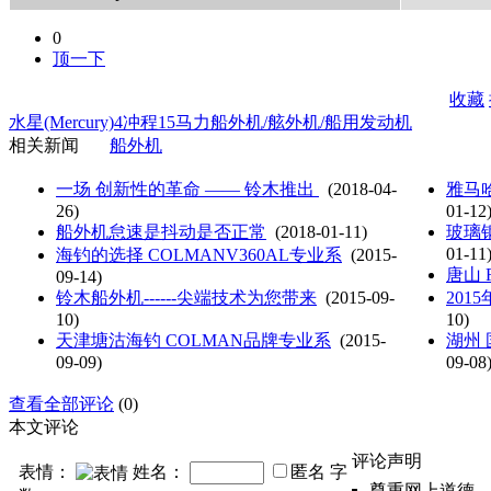
0
顶一下
收藏
水星(Mercury)4冲程15马力船外机/舷外机/船用发动机
相关新闻
船外机
一场 创新性的革命 —— 铃木推出
(2018-04-
雅马哈
26)
01-12
船外机怠速是抖动是否正常
(2018-01-11)
玻璃
01-11
海钓的选择 COLMANV360AL专业系
(2015-
唐山 F
09-14)
铃木船外机------尖端技术为您带来
(2015-09-
201
10)
10)
天津塘沽海钓 COLMAN品牌专业系
(2015-
湖州
09-09)
09-08
查看全部评论
(0)
本文评论
评论声明
表情：
姓名：
匿名
字
尊重网上道德