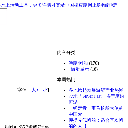
内容分类
游艇/帆船
(178)
游艇展示
(18)
本周热门
[字体：
大
中
小
]
多地掀起发展游艇产业热潮
77米「Silver Fast」将于摩纳
哥游
一锤定音：宝马帆船大使的
中国梦
便携充气帆船：适合喜欢帆
船的人【
船帆可选5.2米或7米高，