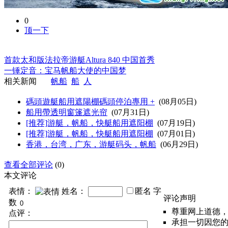
0
顶一下
首款太和版法拉帝游艇Altura 840 中国首秀
一锤定音：宝马帆船大使的中国梦
相关新闻
帆船
船
人
碼頭遊艇船用遮陽棚碼頭停泊專用 +
(08月05日)
船用帶透明窗篷遮光帘
(07月31日)
[推荐]游艇，帆船，快艇船用遮阳棚
(07月19日)
[推荐]游艇，帆船，快艇船用遮阳棚
(07月01日)
香港，台湾，广东，游艇码头，帆船
(06月29日)
查看全部评论
(0)
本文评论
表情：
姓名：
匿名
字
评论声明
数
尊重网上道德
点评：
承担一切因您