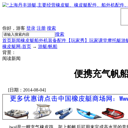
你好，游客
登录
注册
搜索
搜索
首页
新闻
橡皮艇
船外机
装备配件
【玩家秀】
玩家课堂
摩托艇
游
橡皮艇网-首页
→
游艇/帆船
背景：
阅读新闻
便携充气帆
[日期：2014-08-04]
iwal是一艘充气橡皮筏，架上船帆后可用来完成高水平的竞技