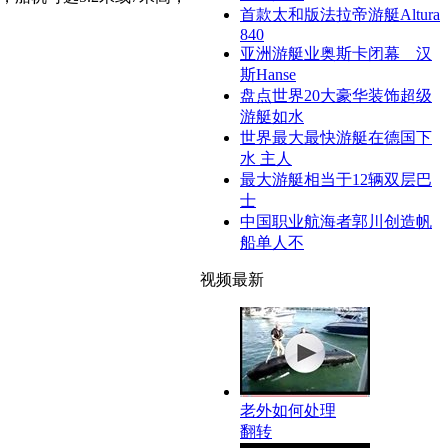
首款太和版法拉帝游艇Altura
840
亚洲游艇业奥斯卡闭幕 汉
斯Hanse
盘点世界20大豪华装饰超级
游艇如水
世界最大最快游艇在德国下
水 主人
最大游艇相当于12辆双层巴
士
中国职业航海者郭川创造帆
船单人不
视频最新
老外如何处理
翻转