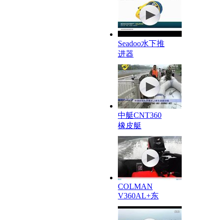
Seadoo水下推
进器
中艇CNT360
橡皮艇
COLMAN
V360AL+东