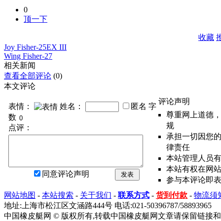
0
顶一下
收藏
Joy Fisher-25EX III
Wing Fisher-27
相关新闻
查看全部评论
(0)
本文评论
评论声明
表情：
姓名：
匿名
字
尊重网上道德
数
规
点评：
承担一切因您
律责任
本站管理人员
本站有权在网
同意评论声明
发表
参与本评论即
网站地图
-
本站搜索
-
关于我们
-
联系方式
-
货到付款
-
物流须
地址:上海市松江区文涵路444号 电话:021-50396787/58893965
中国橡皮艇网 © 版权所有,转载中国橡皮艇网文章请保留链接和