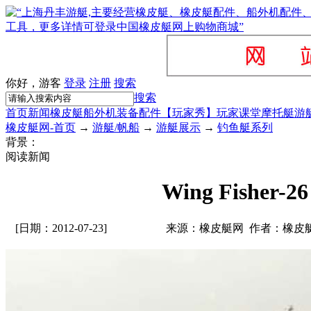
你好，游客
登录
注册
搜索
搜索
首页
新闻
橡皮艇
船外机
装备配件
【玩家秀】
玩家课堂
摩托艇
游
橡皮艇网-首页
→
游艇/帆船
→
游艇展示
→
钓鱼艇系列
背景：
阅读新闻
Wing Fisher-26
[日期：2012-07-23]
来源：橡皮艇网 作者：橡皮