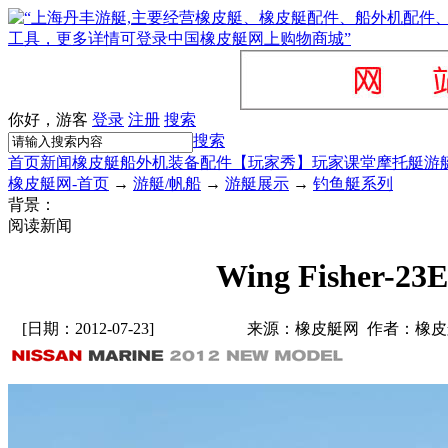
你好，游客
登录
注册
搜索
搜索
首页
新闻
橡皮艇
船外机
装备配件
【玩家秀】
玩家课堂
摩托艇
游
橡皮艇网-首页
→
游艇/帆船
→
游艇展示
→
钓鱼艇系列
背景：
阅读新闻
Wing Fisher-23E
[日期：2012-07-23]
来源：橡皮艇网 作者：橡皮