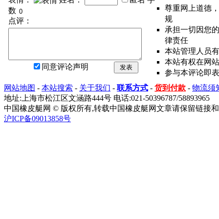
尊重网上道德
数
规
点评：
承担一切因您
律责任
本站管理人员
本站有权在网
同意评论声明
发表
参与本评论即
网站地图
-
本站搜索
-
关于我们
-
联系方式
-
货到付款
-
物流须
地址:上海市松江区文涵路444号 电话:021-50396787/58893965
中国橡皮艇网 © 版权所有,转载中国橡皮艇网文章请保留链接和
沪ICP备09013858号