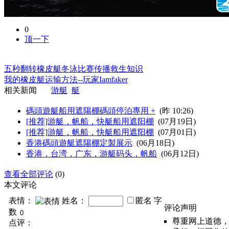
0
顶一下
五秒翻转橡皮艇冬泳比赛传播救生知识
我的橡皮艇运输方法--玩家Iamfaker
相关新闻
游艇
艇
碼頭遊艇船用遮陽棚碼頭停泊專用 +
(昨 10:26)
[推荐]游艇，帆船，快艇船用遮阳棚
(07月19日)
[推荐]游艇，帆船，快艇船用遮阳棚
(07月01日)
香港碼頭遊艇遮陽棚定製展示
(06月18日)
香港，台湾，广东，游艇码头，帆船
(06月12日)
查看全部评论
(0)
本文评论
表情：
姓名：
匿名
字
评论声明
数
尊重网上道德
点评：