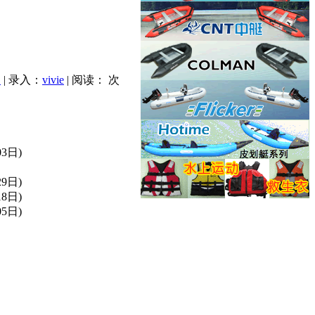
印
| 录入：
vivie
| 阅读：
次
03日)
29日)
18日)
05日)