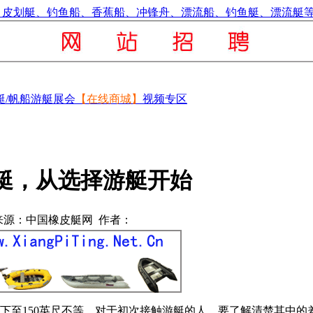
艇/帆船
游艇展会
【在线商城】
视频专区
艇，从选择游艇开始
来源：中国橡皮艇网 作者：
下至
150
英尺不等。对于初次接触游艇的人，要了解清楚其中的