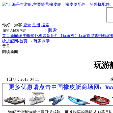
你好，游客
登录
注册
搜索
搜索
首页
新闻
橡皮艇
船外机
装备配件
【玩家秀】
玩家课堂
摩托艇
游
橡皮艇网-首页
→
玩家课堂
背景：
阅读新闻
玩游
[日期：2013-04-11]
游艇产业和游艇消费日渐成熟，可以购买的游艇从
34
英尺以