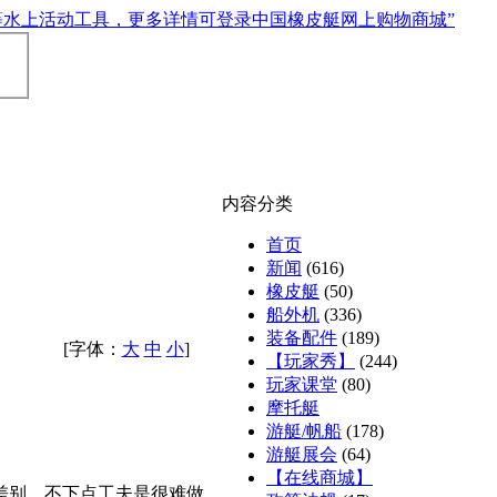
内容分类
首页
新闻
(616)
橡皮艇
(50)
船外机
(336)
装备配件
(189)
[字体：
大
中
小
]
【玩家秀】
(244)
玩家课堂
(80)
摩托艇
游艇/帆船
(178)
游艇展会
(64)
【在线商城】
差别，不下点工夫是很难做