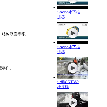
Seadoo水下推
进器
、结构厚度等等。
Seadoo水下推
进器
些零件。
中艇CNT360
橡皮艇