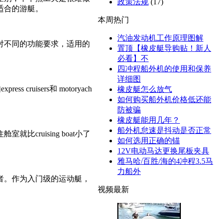
政策法规
(17)
适合的游艇。
本周热门
汽油发动机工作原理图解
对不同的功能要求，适用的
置顶【橡皮艇导购贴！新人
必看】不
四冲程船外机的使用和保养
详细图
uisers和 motoryach
橡皮艇怎么放气
如何购买船外机价格低还能
防被骗
橡皮艇能用几年？
船外机怠速是抖动是否正常
uising boat小了
如何选用正确的锚
12V电动马达更换尾板夹具
雅马哈/百胜/海的4冲程3.5马
力船外
者。作为入门级的运动艇，
视频最新