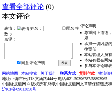
查看全部评论
(0)
本文评论
评论声明
表情：
姓名：
匿名
字
尊重网上道德
数
规
点评：
承担一切因您
律责任
本站管理人员
本站有权在网
同意评论声明
发表
参与本评论即
网站地图
-
本站搜索
-
关于我们
-
联系方式
-
货到付款
-
物流须
地址:上海市松江区文涵路444号 电话:021-50396787/58893965
中国橡皮艇网 © 版权所有,转载中国橡皮艇网文章请保留链接和
沪ICP备09013858号