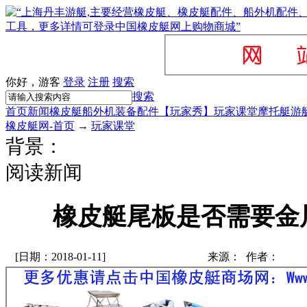
你好，游客
登录
注册
搜索
搜索
首页
新闻
橡皮艇
船外机
装备配件
【玩家秀】
玩家课堂
摩托艇
游
橡皮艇网-首页
→
玩家课堂
背景：
阅读新闻
橡皮艇尾板是否需要金
[日期：2018-01-11]
来源： 作者：