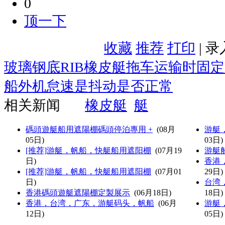
0
顶一下
收藏
推荐
打印
| 
玻璃钢底RIB橡皮艇拖车运输时固
船外机怠速是抖动是否正常
相关新闻
橡皮艇
艇
碼頭遊艇船用遮陽棚碼頭停泊專用 +
(08月
游艇
05日)
03日)
[推荐]游艇，帆船，快艇船用遮阳棚
(07月19
游艇
日)
香港
[推荐]游艇，帆船，快艇船用遮阳棚
(07月01
29日)
日)
台湾
香港碼頭遊艇遮陽棚定製展示
(06月18日)
18日)
香港，台湾，广东，游艇码头，帆船
(06月
游艇
12日)
05日)