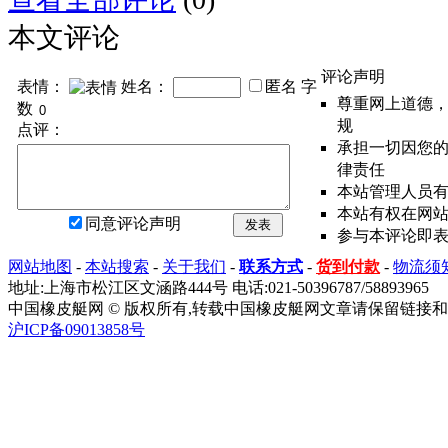
本文评论
评论声明
表情：
姓名：
匿名
字
尊重网上道德
数
规
点评：
承担一切因您
律责任
本站管理人员
本站有权在网
同意评论声明
发表
参与本评论即
网站地图
-
本站搜索
-
关于我们
-
联系方式
-
货到付款
-
物流须
地址:上海市松江区文涵路444号 电话:021-50396787/58893965
中国橡皮艇网 © 版权所有,转载中国橡皮艇网文章请保留链接和
沪ICP备09013858号