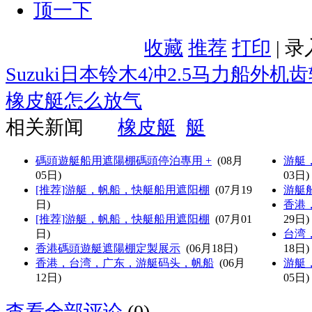
顶一下
收藏
推荐
打印
| 
Suzuki日本铃木4冲2.5马力船外
橡皮艇怎么放气
相关新闻
橡皮艇
艇
碼頭遊艇船用遮陽棚碼頭停泊專用 +
(08月
游艇
05日)
03日)
[推荐]游艇，帆船，快艇船用遮阳棚
(07月19
游艇
日)
香港
[推荐]游艇，帆船，快艇船用遮阳棚
(07月01
29日)
日)
台湾
香港碼頭遊艇遮陽棚定製展示
(06月18日)
18日)
香港，台湾，广东，游艇码头，帆船
(06月
游艇
12日)
05日)
查看全部评论
(0)