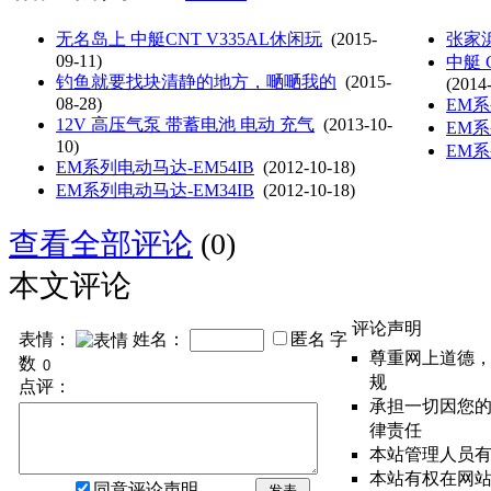
无名岛上 中艇CNT V335AL休闲玩
(2015-
张家
09-11)
中艇 
钓鱼就要找块清静的地方，嗮嗮我的
(2015-
(2014
08-28)
EM系
12V 高压气泵 带蓄电池 电动 充气
(2013-10-
EM系
10)
EM
EM系列电动马达-EM54IB
(2012-10-18)
EM系列电动马达-EM34IB
(2012-10-18)
查看全部评论
(0)
本文评论
评论声明
表情：
姓名：
匿名
字
尊重网上道德
数
规
点评：
承担一切因您
律责任
本站管理人员
本站有权在网
同意评论声明
发表