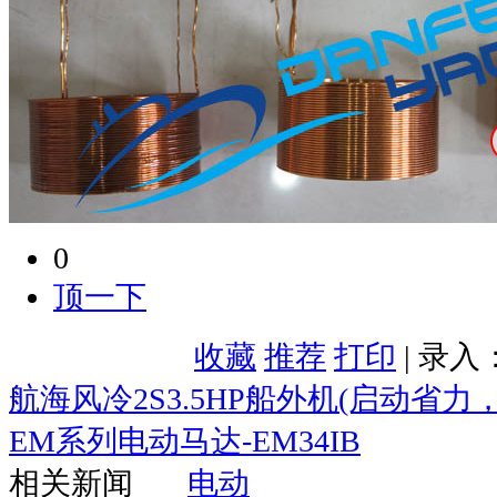
0
顶一下
收藏
推荐
打印
| 录入
航海风冷2S3.5HP船外机(启动省力
EM系列电动马达-EM34IB
相关新闻
电动