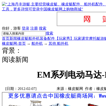
你好，游客
登录
注册
搜索
搜索
首页
新闻
橡皮艇
船外机
装备配件
【玩家秀】
玩家课堂
摩托艇
游
橡皮艇网-首页
→
船外机
→
其他 船外机
背景：
阅读新闻
EM系列电动马达-E
[日期：2012-02-07]
来源：橡皮艇网 作者：橡皮