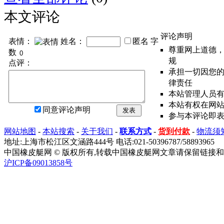
本文评论
评论声明
表情：
姓名：
匿名
字
尊重网上道德
数
规
点评：
承担一切因您
律责任
本站管理人员
本站有权在网
同意评论声明
发表
参与本评论即
网站地图
-
本站搜索
-
关于我们
-
联系方式
-
货到付款
-
物流须
地址:上海市松江区文涵路444号 电话:021-50396787/58893965
中国橡皮艇网 © 版权所有,转载中国橡皮艇网文章请保留链接和
沪ICP备09013858号