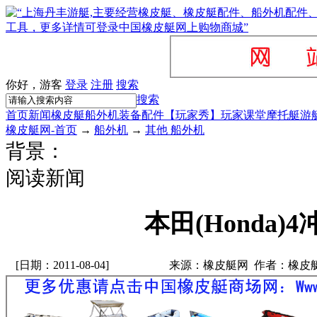
你好，游客
登录
注册
搜索
搜索
首页
新闻
橡皮艇
船外机
装备配件
【玩家秀】
玩家课堂
摩托艇
游
橡皮艇网-首页
→
船外机
→
其他 船外机
背景：
阅读新闻
本田(Honda)4
[日期：2011-08-04]
来源：橡皮艇网 作者：橡皮