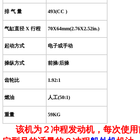
排 气 量
493(CC )
气缸直径 X 行程
70X64mm(2.76X2.52in.)
起动方式
电子或手动
操纵方式
前操/后操
齿轮比
1.92:1
燃油
人工(50:1)
重量
59KG
该机为２冲程发动机，每次使用