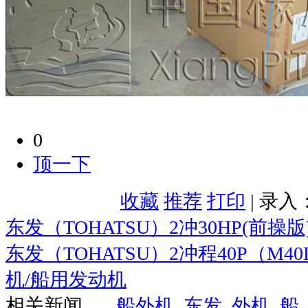
0
顶一下
收藏
推荐
打印
| 录入
东发（TOHATSU）2冲30HP(前操版
东发（TOHATSU）2冲程40P（M
机/船用发动机
相关新闻
船外机
东发
外机
船