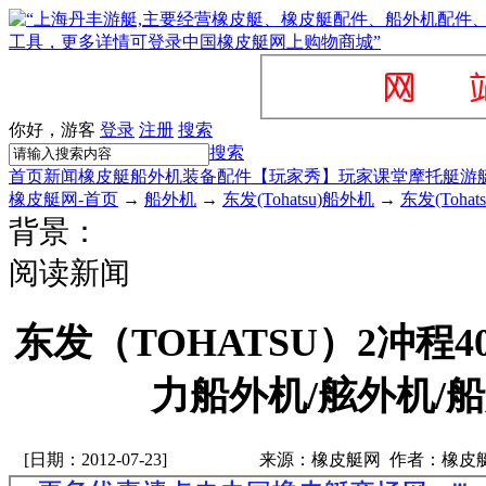
你好，游客
登录
注册
搜索
搜索
首页
新闻
橡皮艇
船外机
装备配件
【玩家秀】
玩家课堂
摩托艇
游
橡皮艇网-首页
→
船外机
→
东发(Tohatsu)船外机
→
东发(Toha
背景：
阅读新闻
东发（TOHATSU）2冲程4
力船外机/舷外机/
[日期：2012-07-23]
来源：橡皮艇网 作者：橡皮