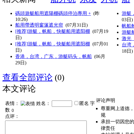
碼頭遊艇船用遮陽棚碼頭停泊專用 +
(昨
游艇
10:26)
03日)
船用帶透明窗篷遮光帘
(07月31日)
帆船
[推荐]游艇，帆船，快艇船用遮阳棚
(07月19
游艇
日)
激光
[推荐]游艇，帆船，快艇船用遮阳棚
(07月01
台湾
日)
18日)
香港，台湾，广东，游艇码头，帆船
(06月
29日)
查看全部评论
(0)
本文评论
评论声明
表情：
姓名：
匿名
字
尊重网上道德
数
规
点评：
承担一切因您
律责任