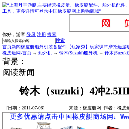
你好，游客
登录
注册
搜索
搜索
首页
新闻
橡皮艇
船外机
装备配件
【玩家秀】
玩家课堂
摩托艇
游
橡皮艇网-首页
→
船外机
→
铃木(Suzuki)船外机
→
铃木(Suzu
背景：
阅读新闻
铃木（suzuki）4冲2.5HP-
[日期：2011-07-06]
来源：橡皮艇网 作者：橡皮