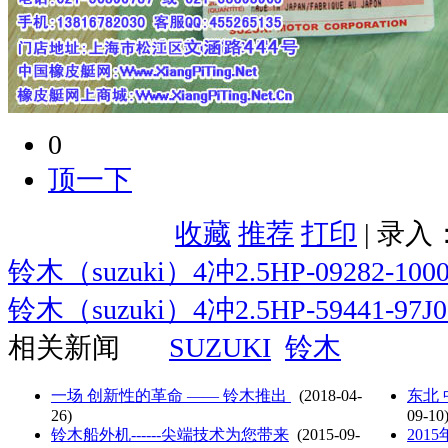
0
顶一下
收藏
推荐
打印
| 录入
铃木（suzuki）4冲2.5HP-09282-100
铃木（suzuki）4冲2.5HP-59441-97J0
相关新闻
SUZUKI
铃木
一场 创新性的革命 —— 铃木推出
(2018-04-
东北 
26)
09-10
铃木船外机------尖端技术为您带来
(2015-09-
201