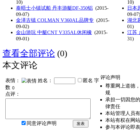
10)
10)
泰晤士小镇试船 丹丰游艇DF-350铝
(2015-
日本
09-07)
09-07
金泽古镇 COLMAN V360AL品牌专
(2015-
湖北
09-02)
01)
金山游玩 中艇CNT V335AL休闲橡
(2015-
江苏 
09-01)
31)
查看全部评论
(0)
本文评论
评论声明
表情：
姓名：
匿名
字
尊重网上道德
数
规
点评：
承担一切因您
律责任
本站管理人员
本站有权在网
同意评论声明
发表
参与本评论即