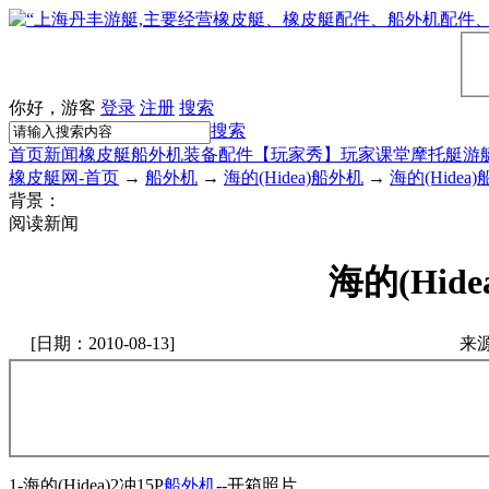
你好，游客
登录
注册
搜索
搜索
首页
新闻
橡皮艇
船外机
装备配件
【玩家秀】
玩家课堂
摩托艇
游
橡皮艇网-首页
→
船外机
→
海的(Hidea)船外机
→
海的(Hidea
背景：
阅读新闻
海的(Hid
[日期：2010-08-13]
来
1-海的(Hidea)2冲15P
船外机
--开箱照片