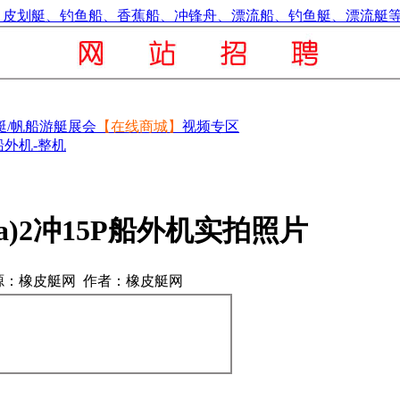
艇/帆船
游艇展会
【在线商城】
视频专区
)船外机-整机
ea)2冲15P船外机实拍照片
源：橡皮艇网 作者：橡皮艇网