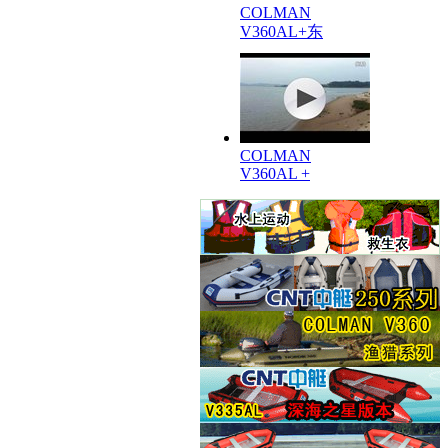
COLMAN
V360AL+东
COLMAN
V360AL +