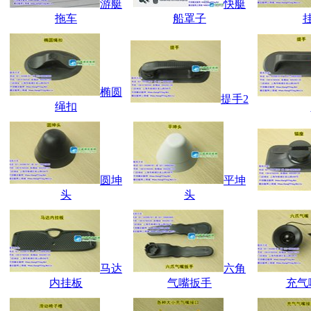
游艇
快艇
拖车
船罩子
椭圆
提手2
绳扣
圆坤
平坤
头
头
马达
六角
内挂板
气嘴扳手
充气