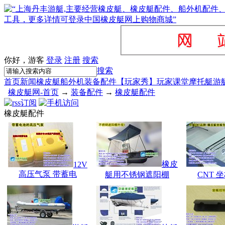
你好，游客
登录
注册
搜索
搜索
首页
新闻
橡皮艇
船外机
装备配件
【玩家秀】
玩家课堂
摩托艇
游
橡皮艇网-首页
→
装备配件
→
橡皮艇配件
橡皮艇配件
橡皮
12V
高压气泵 带蓄电
艇用不锈钢遮阳棚
CNT 坐