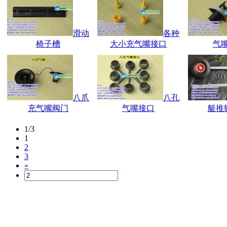
滑动
各种
椅子槽
大小充气嘴接口
气
八爪
八孔
充气嘴阀门
气嘴接口
艇推
1/3
1
2
3
»