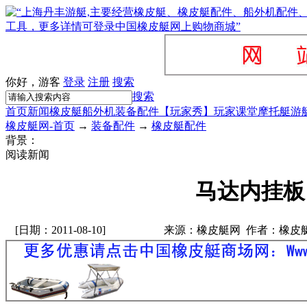
你好，游客
登录
注册
搜索
搜索
首页
新闻
橡皮艇
船外机
装备配件
【玩家秀】
玩家课堂
摩托艇
游
橡皮艇网-首页
→
装备配件
→
橡皮艇配件
背景：
阅读新闻
马达内挂板
[日期：2011-08-10]
来源：橡皮艇网 作者：橡皮