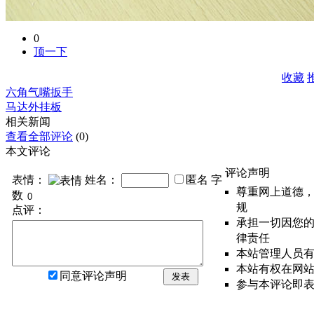
0
顶一下
收藏
六角气嘴扳手
马达外挂板
相关新闻
查看全部评论
(0)
本文评论
评论声明
表情：
姓名：
匿名
字
尊重网上道德
数
规
点评：
承担一切因您
律责任
本站管理人员
本站有权在网
同意评论声明
发表
参与本评论即