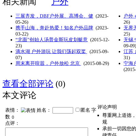
相关新闻
户外
三展齐发，DBF户外展、高博会、健
(2023-
户外
05-26)
26)
携手山海，奔赴热爱！知名户外品牌
(2023-
无界无
03-22)
25)
“北面”创始人汤普金斯玩皮划艇意
(2015-12-
无锡
23)
09-09
滴水湖 户外游玩 让我们荡起双桨
(2015-09-
江苏 
07)
31)
周末离开喧嚣，户外放松 北京
(2015-08-29)
宁海
(2015
查看全部评论
(0)
本文评论
评论声明
表情：
姓名：
匿名
字
尊重网上道德
数
规
点评：
承担一切因您
律责任