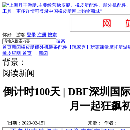
你好，游客
登录
注册
搜索
搜索
首页
新闻
橡皮艇
船外机
装备配件
【玩家秀】
玩家课堂
摩托艇
游
橡皮艇网-首页
→
新闻
背景：
阅读新闻
倒计时100天 | DBF深圳
月一起狂飙
[日期：2023-02-15]
来源： 作者：