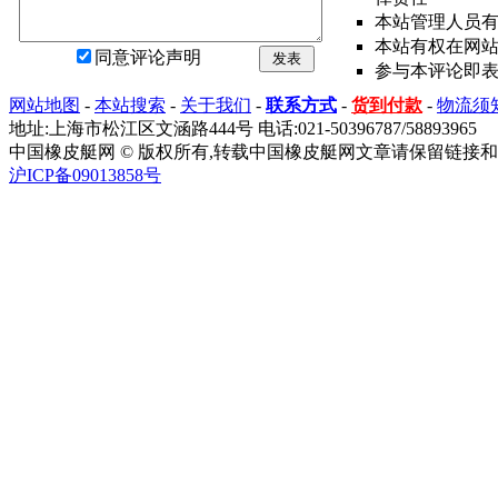
本站管理人员
本站有权在网
同意评论声明
发表
参与本评论即
网站地图
-
本站搜索
-
关于我们
-
联系方式
-
货到付款
-
物流须
地址:上海市松江区文涵路444号 电话:021-50396787/58893965
中国橡皮艇网 © 版权所有,转载中国橡皮艇网文章请保留链接和
沪ICP备09013858号