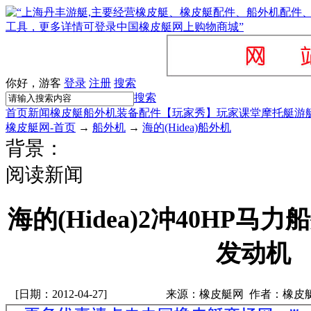
你好，游客
登录
注册
搜索
搜索
首页
新闻
橡皮艇
船外机
装备配件
【玩家秀】
玩家课堂
摩托艇
游
橡皮艇网-首页
→
船外机
→
海的(Hidea)船外机
背景：
阅读新闻
海的(Hidea)2冲40HP马
发动机
[日期：2012-04-27]
来源：橡皮艇网 作者：橡皮