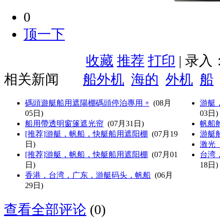
0
顶一下
收藏
推荐
打印
| 录入
相关新闻
船外机
海的
外机
船
碼頭遊艇船用遮陽棚碼頭停泊專用 +
(08月
游艇
05日)
03日)
船用帶透明窗篷遮光帘
(07月31日)
帆船
[推荐]游艇，帆船，快艇船用遮阳棚
(07月19
游艇
日)
激光
[推荐]游艇，帆船，快艇船用遮阳棚
(07月01
台湾
日)
18日)
香港，台湾，广东，游艇码头，帆船
(06月
29日)
查看全部评论
(0)