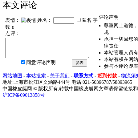
本文评论
评论声明
表情：
姓名：
匿名
字
尊重网上道德
数
规
点评：
承担一切因您
律责任
本站管理人员
本站有权在网
同意评论声明
发表
参与本评论即
网站地图
-
本站搜索
-
关于我们
-
联系方式
-
货到付款
-
物流须
地址:上海市松江区文涵路444号 电话:021-50396787/58893965
中国橡皮艇网 © 版权所有,转载中国橡皮艇网文章请保留链接和
沪ICP备09013858号