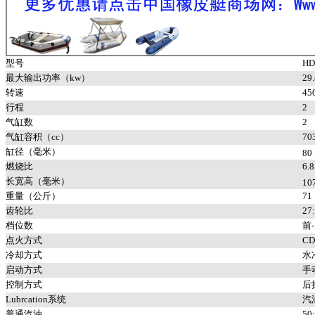
型号
HD
最大输出功率（kw）
29.
转速
45
行程
2
气缸数
2
气缸容积（cc）
70
缸径（毫米）
80
燃烧比
6.8
长宽高（毫米）
10
重量（公斤）
71
齿轮比
27
档位数
前
点火方式
CD
冷却方式
水
启动方式
手
控制方式
后
Lubrcation系统
汽
普通汽油
50