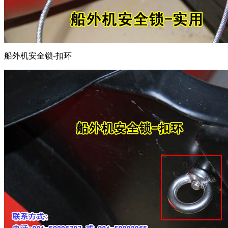
船外机安全锁-扣环