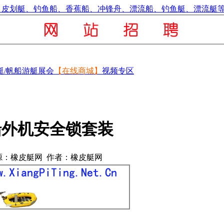
艇/帆船
游艇展会
【在线商城】
视频专区
船外机安全锁套装
源：橡皮艇网 作者：橡皮艇网