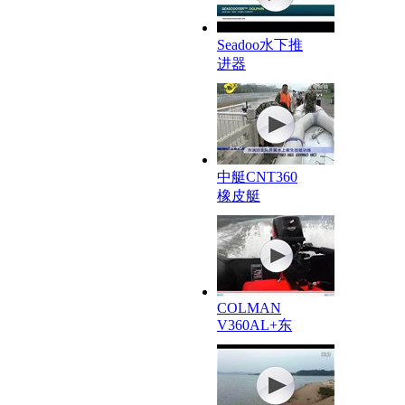
Seadoo水下推
进器
中艇CNT360
橡皮艇
COLMAN
V360AL+东