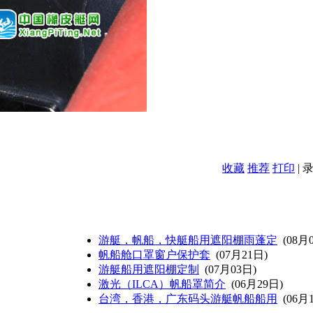
收藏
推荐
打印
| 
游艇，帆船，快艇船用遮阳棚雨蓬定
(08月
帆船舱口罩窗户保护套
(07月21日)
游艇船用遮阳棚定制
(07月03日)
激光（ILCA）帆船罩简介
(06月29日)
台湾，香港，广东码头游艇帆船船用
(06月