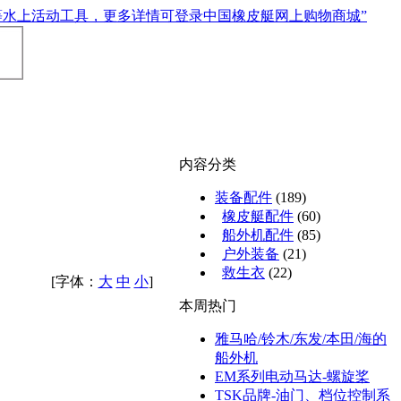
内容分类
装备配件
(189)
橡皮艇配件
(60)
船外机配件
(85)
户外装备
(21)
救生衣
(22)
[字体：
大
中
小
]
本周热门
雅马哈/铃木/东发/本田/海的
船外机
EM系列电动马达-螺旋桨
TSK品牌-油门、档位控制系