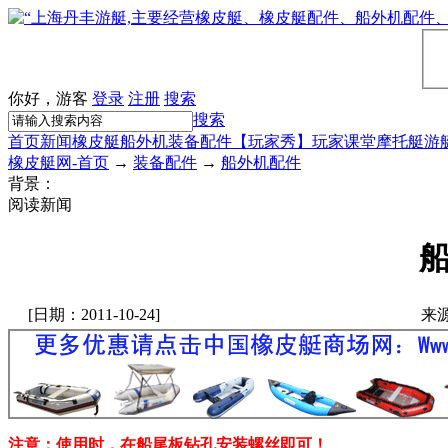
你好，游客
登录
注册
搜索
搜索
首页
新闻
橡皮艇
船外机
装备配件
【玩家秀】
玩家课堂
摩托艇
游
橡皮艇网-首页
→
装备配件
→
船外机配件
背景：
阅读新闻
[日期：2011-10-24]
来
注意：使用时，在船尾板钻孔安装螺丝即可！