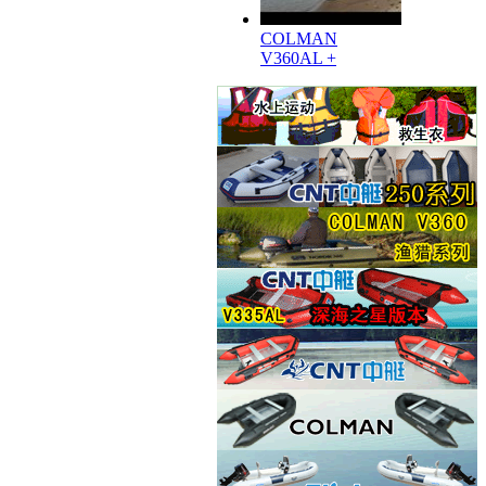
COLMAN
V360AL +