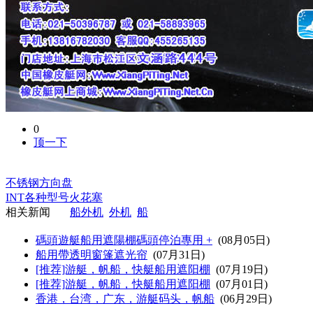
0
顶一下
不锈钢方向盘
INT各种型号火花塞
相关新闻
船外机
外机
船
碼頭遊艇船用遮陽棚碼頭停泊專用 +
(08月05日)
船用帶透明窗篷遮光帘
(07月31日)
[推荐]游艇，帆船，快艇船用遮阳棚
(07月19日)
[推荐]游艇，帆船，快艇船用遮阳棚
(07月01日)
香港，台湾，广东，游艇码头，帆船
(06月29日)