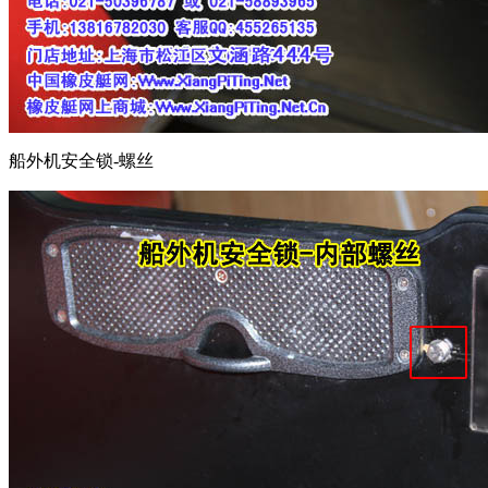
船外机安全锁-螺丝