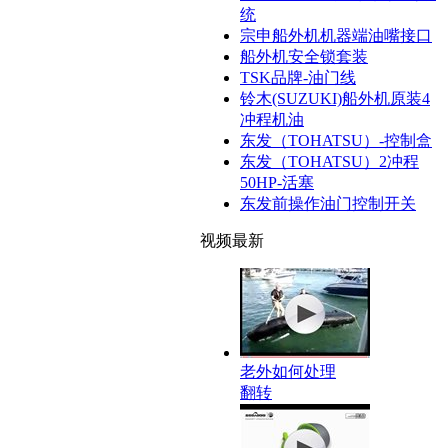
统
宗申船外机机器端油嘴接口
船外机安全锁套装
TSK品牌-油门线
铃木(SUZUKI)船外机原装4
冲程机油
东发（TOHATSU）-控制盒
东发（TOHATSU）2冲程
50HP-活塞
东发前操作油门控制开关
视频最新
老外如何处理
翻转